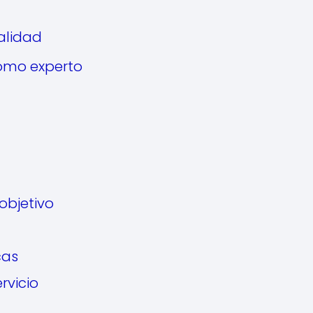
alidad
omo experto
objetivo
cas
rvicio