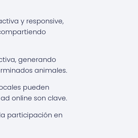
ctiva y responsive,
 compartiendo
ctiva, generando
terminados animales.
locales pueden
dad online son clave.
la participación en